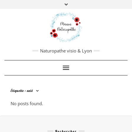
Manon Borderie
,
Naturopathe, nutrithérapeute,
biologie fonctionnelle.
PRISE DE RDV
:
Pour en savoir plus,
cliquez ici
Naturopathe visio & Lyon
Toggle Navigation
Étiquette :
salé
No posts found.
Rechercher