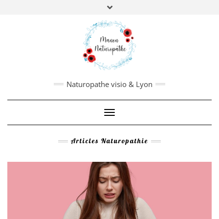
Manon Borderie
,
Naturopathe, nutrithérapeute,
biologie fonctionnelle.
PRISE DE RDV
:
Pour en savoir plus,
cliquez ici
Naturopathe visio & Lyon
Toggle Navigation
Articles Naturopathie