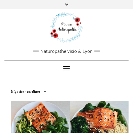
Manon Borderie
,
Naturopathe, nutrithérapeute,
biologie fonctionnelle.
PRISE DE RDV
:
Pour en savoir plus,
cliquez ici
Naturopathe visio & Lyon
Toggle Navigation
Étiquette :
sardines