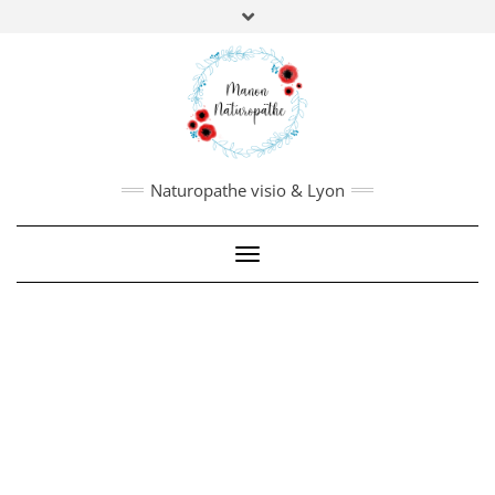
Manon Borderie
,
Naturopathe, nutrithérapeute,
biologie fonctionnelle.
PRISE DE RDV
:
Pour en savoir plus,
cliquez ici
Naturopathe visio & Lyon
Toggle Navigation