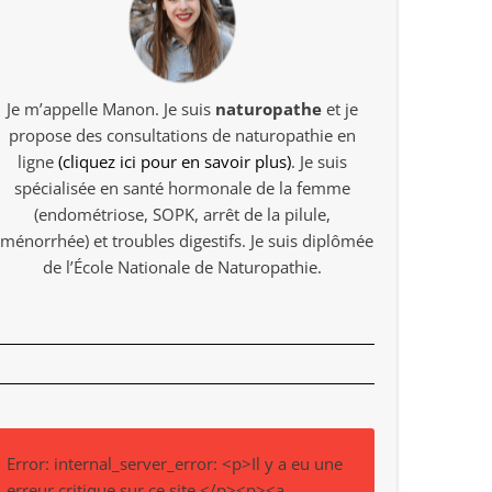
Je m’appelle Manon. Je suis
naturopathe
et je
propose des consultations de naturopathie en
ligne
(cliquez ici pour en savoir plus)
. Je suis
spécialisée en santé hormonale de la femme
(endométriose, SOPK, arrêt de la pilule,
ménorrhée) et troubles digestifs. Je suis diplômée
de l’École Nationale de Naturopathie.
Error: internal_server_error: <p>Il y a eu une
erreur critique sur ce site.</p><p><a