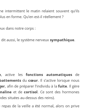
e intermittent le matin relaient souvent qu’ils
plus en forme. Qu’en est-il réellement ?
eux dans notre corps :
, dit aussi, le système nerveux
sympathique
.
e
, active les
fonctions automatiques
de
battements
du
cœur
. Il s’active lorsque nous
ger
, afin de préparer l’individu à la
fuite
. Il gère
énaline
et de
cortisol
. Ce sont des hormones
ndes situées au-dessus des reins).
epas de la veille a été normal, alors on prive